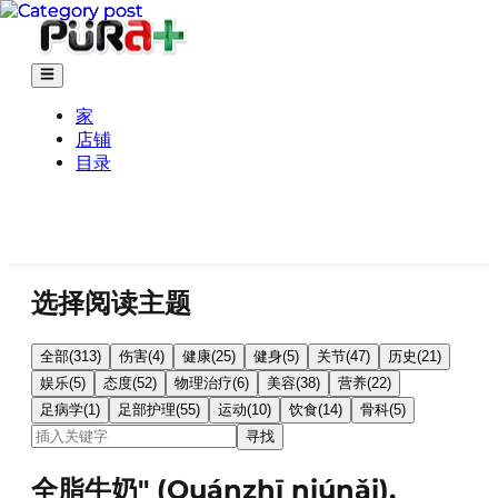
家
店铺
目录
选择阅读主题
全部
(
313
)
伤害
(
4
)
健康
(
25
)
健身
(
5
)
关节
(
47
)
历史
(
21
)
娱乐
(
5
)
态度
(
52
)
物理治疗
(
6
)
美容
(
38
)
营养
(
22
)
足病学
(
1
)
足部护理
(
55
)
运动
(
10
)
饮食
(
14
)
骨科
(
5
)
寻找
全脂牛奶" (Quánzhī niúnǎi).