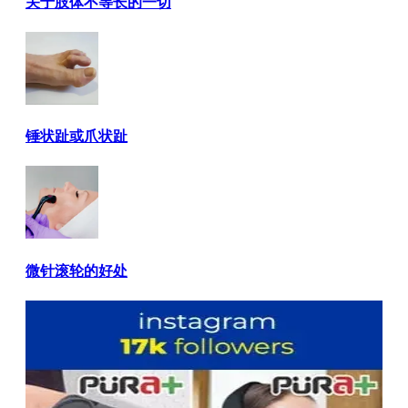
关于肢体不等长的一切
锤状趾或爪状趾
微针滚轮的好处