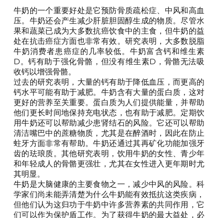
牛奶的一个重要好处是它预防骨质疏松症、中风和高血
压。牛奶还会产生减少肝脏胆固醇生成的物质。尽管水
果和蔬菜已成为大多数抗癌饮食中的主食，但牛奶的益
处在抗击癌症方面也非常有效。研究表明，大多数脱脂
牛奶消费者患癌症的几率较低。牛奶富含钙和维生素
D。钙有助于强化骨骼，但没有维生素D，骨骼无法吸
收钙以增强骨骼。
过去的研究表明，大量的钙有助于降低血压，而更高的
钙水平可能有助于减肥。牛奶含有大量的蛋白质，这对
更好的营养至关重要。蛋白质为人们提供能量，并帮助
他们更长时间地保持充电状态，也有助于减肥。定期饮
用牛奶还可以帮助减少患肾结石的风险。它还可以帮助
清洁嘴巴中的蔗糖物质，尤其是在醉酒时，因此在防止
蛀牙方面非常有帮助。牛奶还通过其再矿化功能加强牙
齿的珐琅质。其他研究表明，饮用牛奶的女性、青少年
和年轻成人的骨骼更强壮，尤其在女性进入更年期时尤
其明显。
牛奶是大脑健康的主要食物之一，减少中风的风险。科
学家们尚未能弄清楚为什么牛奶能有效抵抗这类疾病，
但他们认为这归功于牛奶中许多营养素的共同作用，它
们可以作为保护盾工作。为了获得牛奶的最大益处，必