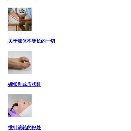
关于肢体不等长的一切
锤状趾或爪状趾
微针滚轮的好处