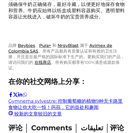
须确保牛奶正确储存，最好冷藏，以便更好地保存食物
和营养。牛奶应始终以纸盒或塑料容器购买。透明塑料
容器让光线进入，破坏牛奶的宝贵营养成分。
品牌
Beybies
、
Pura+
和
NrgyBlast
属于
Avimex de
Colombia SAS
。所有产品都具有质量认证和有效的卫生注
册，并且是在最严格的国际标准下生产的。要购买我们的产品，
请访问我们的
在线商店
。所有购买都享有100%满意或退款保
证。
在你的社交网络上分享：
Gymnema sylvestre: 控制葡萄糖的植物
9种无卡路里
食物让你大吃一惊！
蒟蒻，它的益处和趣闻
较新的文章
较旧的文章
评论 │ Comments │ تعليقات │评论