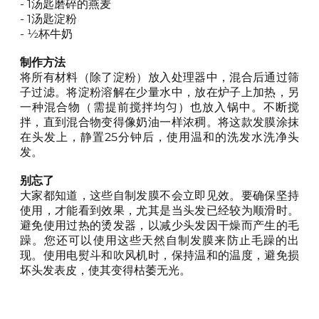
- 1汤匙磨碎的燕麦
- 1汤匙淀粉
- ½杯牛奶
制作方法
将所有材料（除了淀粉）放入处理器中，混合后通过筛
子过滤。将淀粉溶解在少量水中，放在炉子上加热，另
一种混合物（需提前搅拌均匀）也放入锅中。不断搅
拌，直到混合物变得像奶油一样浓稠。将这款发膜涂抹
在头发上，静置25分钟后，使用温和的洗发水洗净头
发。
别忘了
大家都知道，这些自制发膜不会立即见效。要确保坚持
使用，才能看到效果，尤其是当头发已经较为顺滑时。
避免使用过热的烫发器，以减少头发因干燥而产生的毛
躁。您还可以使用这些天然自制发膜来防止毛躁的出
现。使用电熨斗和吹风机时，保持温和的温度，避免损
坏头发表皮，使其变得枯萎无光。