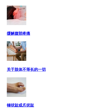
缓解腹部疼痛
关于肢体不等长的一切
锤状趾或爪状趾