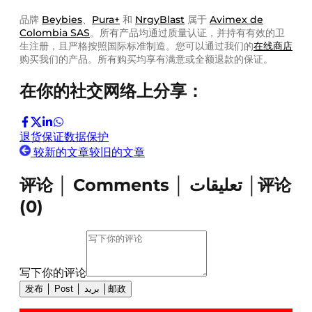
品牌
Beybies
、
Pura+
和
NrgyBlast
属于
Avimex de
Colombia SAS
。所有产品均通过质量认证，并持有有效的卫
生注册，且严格按照国际标准制造。您可以通过我们的
在线商店
购买我们的产品。所有购买均享有满意或全额退款的保证。
在你的社交网络上分享：
退货
保证
数据保护
较新的文章
较旧的文章
评论 │ Comments │ تعليقات │评论
(
0
)
写下你的评论
发布 │ Post │ بريد │邮政