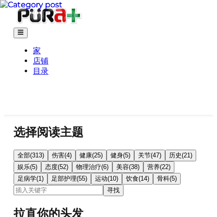
家
店铺
目录
选择阅读主题
全部
(
313
)
伤害
(
4
)
健康
(
25
)
健身
(
5
)
关节
(
47
)
历史
(
21
)
娱乐
(
5
)
态度
(
52
)
物理治疗
(
6
)
美容
(
38
)
营养
(
22
)
足病学
(
1
)
足部护理
(
55
)
运动
(
10
)
饮食
(
14
)
骨科
(
5
)
寻找
拉直你的头发