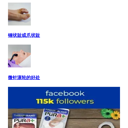
锤状趾或爪状趾
微针滚轮的好处