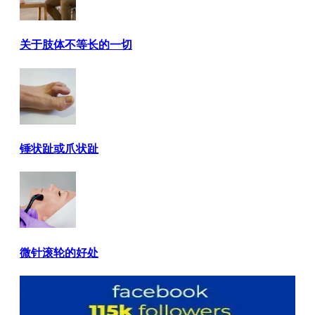
关于肢体不等长的一切
锤状趾或爪状趾
微针滚轮的好处