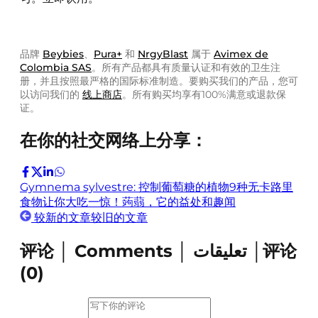
品牌
Beybies
、
Pura+
和
NrgyBlast
属于
Avimex de
Colombia SAS
。所有产品都具有质量认证和有效的卫生注
册，并且按照最严格的国际标准制造。要购买我们的产品，您可
以访问我们的
线上商店
。所有购买均享有100%满意或退款保
证。
在你的社交网络上分享：
Gymnema sylvestre: 控制葡萄糖的植物
9种无卡路里
食物让你大吃一惊！
蒟蒻，它的益处和趣闻
较新的文章
较旧的文章
评论 │ Comments │ تعليقات │评论
(
0
)