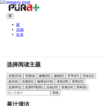
家
店铺
目录
选择阅读主题
全部
(
313
)
伤害
(
4
)
健康
(
25
)
健身
(
5
)
关节
(
47
)
历史
(
21
)
娱乐
(
5
)
态度
(
52
)
物理治疗
(
6
)
美容
(
38
)
营养
(
22
)
足病学
(
1
)
足部护理
(
55
)
运动
(
10
)
饮食
(
14
)
骨科
(
5
)
寻找
果汁清洁