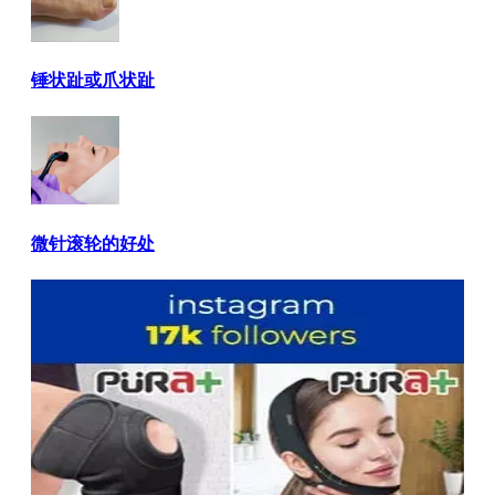
锤状趾或爪状趾
微针滚轮的好处